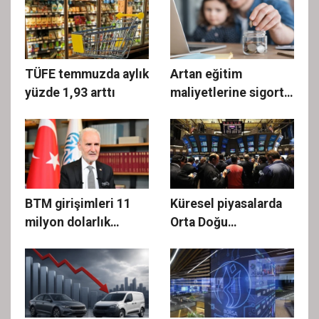
TÜFE temmuzda aylık
Artan eğitim
yüzde 1,93 arttı
maliyetlerine sigorta
güvencesi
BTM girişimleri 11
Küresel piyasalarda
milyon dolarlık
Orta Doğu
yatırım çekti
bilinmezliği