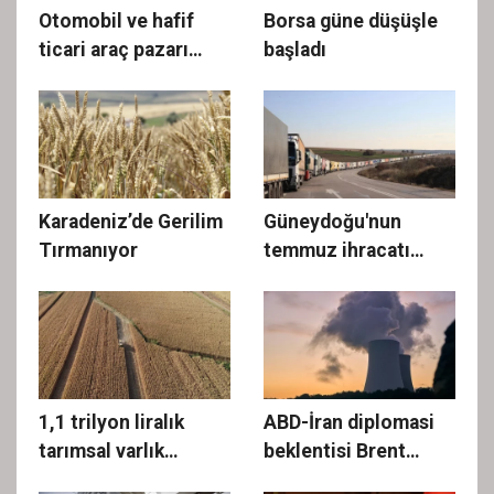
Otomobil ve hafif
Borsa güne düşüşle
ticari araç pazarı
başladı
daraldı
Karadeniz’de Gerilim
Güneydoğu'nun
Tırmanıyor
temmuz ihracatı
yüzde 19,3 arttı
1,1 trilyon liralık
ABD-İran diplomasi
tarımsal varlık
beklentisi Brent
sigortalandı
petrolü 85 doların