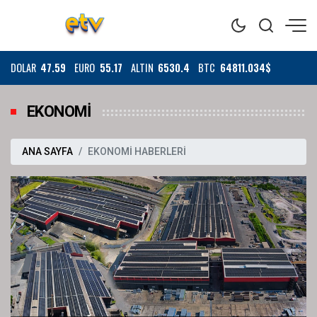
DOLAR
47.59
EURO
55.17
ALTIN
6530.4
BTC
64811.034$
EKONOMİ
ANA SAYFA
EKONOMİ HABERLERİ