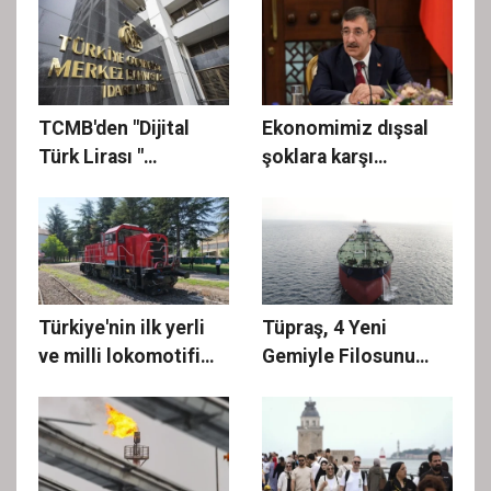
altına çekti
TCMB'den "Dijital
Ekonomimiz dışsal
Türk Lirası "
şoklara karşı
açıklaması
direncini
korumaktadır
Türkiye'nin ilk yerli
Tüpraş, 4 Yeni
ve milli lokomotifi
Gemiyle Filosunu
Afrika'ya ihraç edildi
Güçlendiriyor