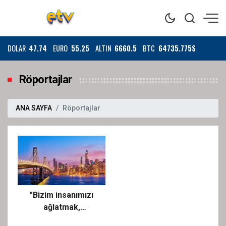
DOLAR
47.74
EURO
55.25
ALTIN
6660.5
BTC
64735.775$
Röportajlar
ANA SAYFA
Röportajlar
"Bizim insanımızı
ağlatmak,
güldürmekten daha