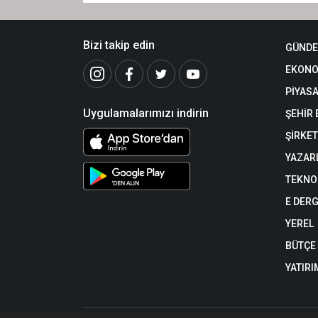
Bizi takip edin
GÜND
EKONO
PİYAS
Uygulamalarımızı indirin
ŞEHİR
ŞİRKET
YAZAR
TEKNO
E DERG
YEREL
BÜTÇE
YATIRI