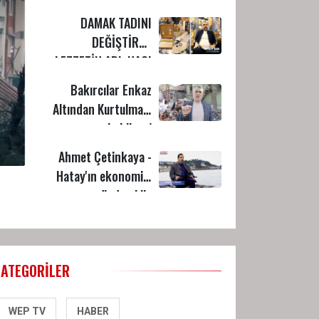
DAMAK TADINI
DEĞİŞTİREN
LEZZETİN ADI: HACI
MEHMET ŞAN
Bakırcılar Enkaz
Altından Kurtulmayı
bekliyor!
Ahmet Çetinkaya -
Hatay'ın ekonomisi
ve gündemi ile
alakalı açıklamalarda
bulundu.
KATEGORILER
WEP TV
HABER