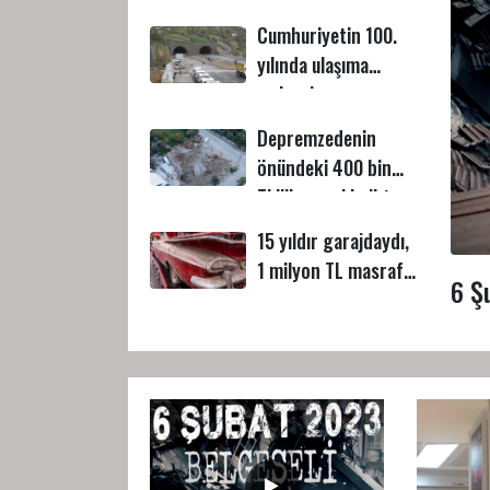
Cumhuriyetin 100.
yılında ulaşıma
açılacak
Depremzedenin
önündeki 400 bin
TL’lik engel kalktı
15 yıldır garajdaydı,
1 milyon TL masrafı
6 Ş
var