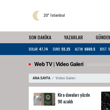
20°
İstanbul
SON DAKİKA
YAZARLAR
GÜNDE
DOLAR
47.74
EURO
55.25
ALTIN
6660.5
BIST
1
Web TV | Video Galeri
ANA SAYFA
Video Galeri
Kira davaları yüzde
90 azaldı