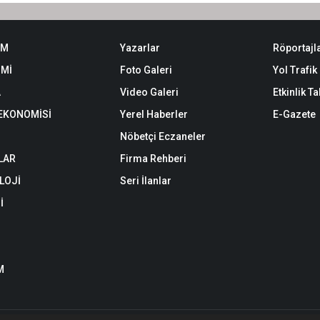
EM
Yazarlar
Röportajl
Mİ
Foto Galeri
Yol Trafi
A
Video Galeri
Etkinlik T
 EKONOMİSİ
Yerel Haberler
E-Gazete
Nöbetçi Eczaneler
LAR
Firma Rehberi
LOJİ
Seri İlanlar
İ
M