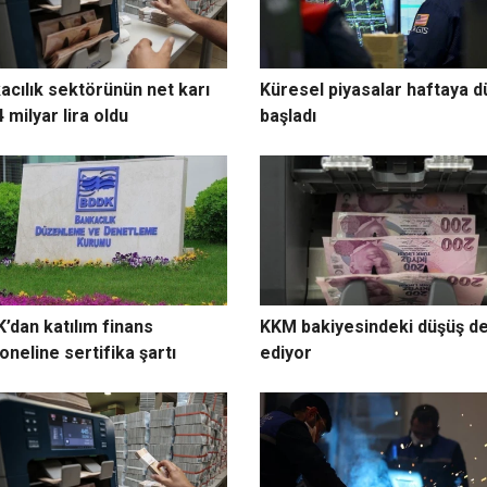
acılık sektörünün net karı
Küresel piyasalar haftaya 
 milyar lira oldu
başladı
’dan katılım finans
KKM bakiyesindeki düşüş 
oneline sertifika şartı
ediyor