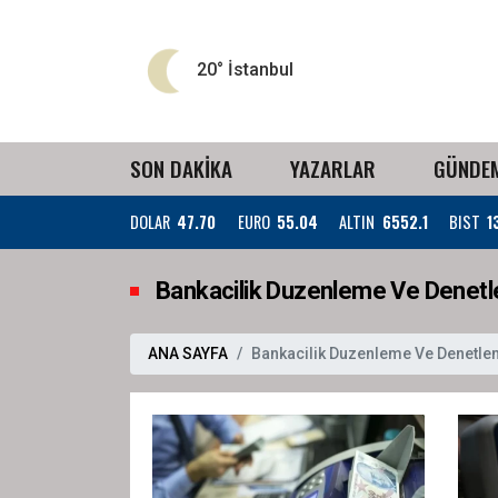
20°
İstanbul
SON DAKİKA
YAZARLAR
GÜNDE
DOLAR
47.70
EURO
55.04
ALTIN
6552.1
BIST
1
Bankacilik Duzenleme Ve Denetl
ANA SAYFA
Bankacilik Duzenleme Ve Denetle