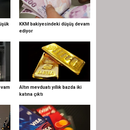
düşük
KKM bakiyesindeki düşüş devam
ediyor
devam
Altın mevduatı yıllık bazda iki
katına çıktı