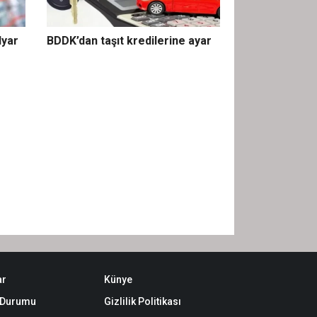
lyar
BDDK’dan taşıt kredilerine ayar
ar
Künye
k Durumu
Gizlilik Politikası