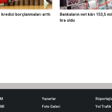
 kredisi borçlanmaları arttı
Bankaların net kârı 153,5 mi
lira oldu
EM
Yazarlar
Röportajl
Mİ
Foto Galeri
Yol Trafi