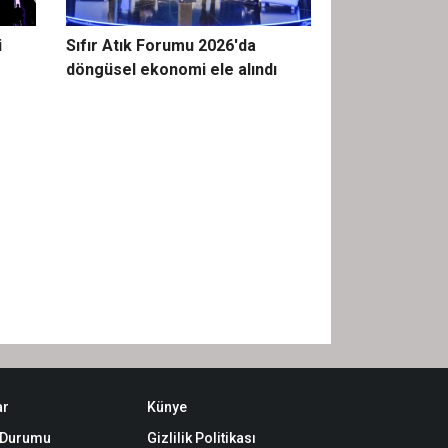
i
Sıfır Atık Forumu 2026'da
döngüsel ekonomi ele alındı
ar
Künye
k Durumu
Gizlilik Politikası