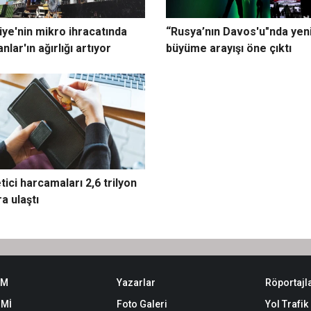
iye'nin mikro ihracatında
“Rusya’nın Davos'u"nda yen
nlar'ın ağırlığı artıyor
büyüme arayışı öne çıktı
tici harcamaları 2,6 trilyon
a ulaştı
EM
Yazarlar
Röportajl
Mİ
Foto Galeri
Yol Trafi