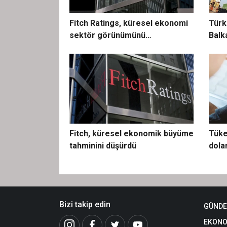
Fitch Ratings, küresel ekonomi
Türk
sektör görünümünü
Balka
"kötüleşiyor" seviyesine
düşürdü
Fitch, küresel ekonomik büyüme
Tüke
tahminini düşürdü
dolar
Bizi takip edin
GÜND
EKONO