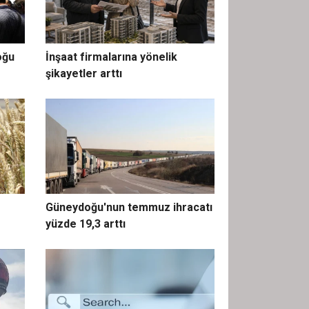
oğu
İnşaat firmalarına yönelik
şikayetler arttı
Güneydoğu'nun temmuz ihracatı
yüzde 19,3 arttı