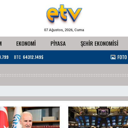
07 Ağustos, 2026, Cuma
M
EKONOMİ
PİYASA
ŞEHİR EKONOMİSİ
FOTO
3.799
BTC
64312.149$