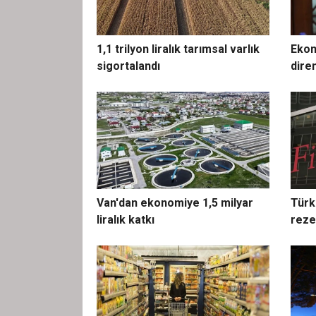
1,1 trilyon liralık tarımsal varlık
Ekon
sigortalandı
dire
Van'dan ekonomiye 1,5 milyar
Türk
liralık katkı
reze