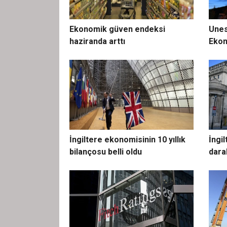
Ekonomik güven endeksi
Unes
haziranda arttı
Ekon
İngiltere ekonomisinin 10 yıllık
İngi
bilançosu belli oldu
dara