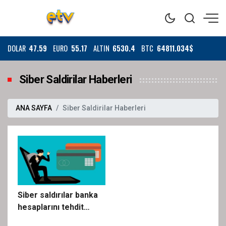
DOLAR
47.59
EURO
55.17
ALTIN
6530.4
BTC
64811.034$
Siber Saldirilar Haberleri
ANA SAYFA
Siber Saldirilar Haberleri
Siber saldırılar banka
hesaplarını tehdit
ediyor