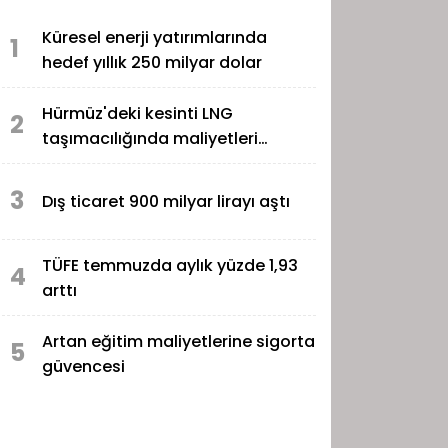
Küresel enerji yatırımlarında
1
hedef yıllık 250 milyar dolar
Hürmüz'deki kesinti LNG
2
taşımacılığında maliyetleri
katladı
3
Dış ticaret 900 milyar lirayı aştı
TÜFE temmuzda aylık yüzde 1,93
4
arttı
Artan eğitim maliyetlerine sigorta
5
güvencesi