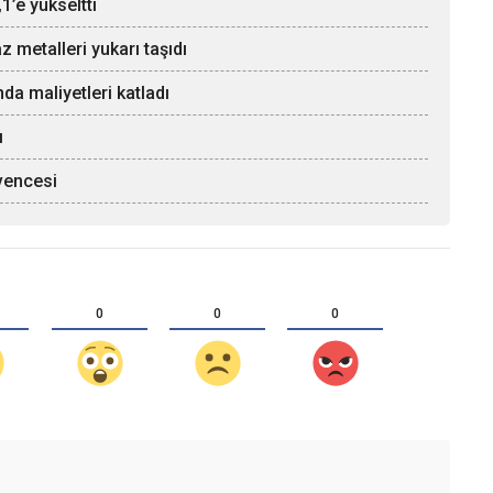
1’e yükseltti
z metalleri yukarı taşıdı
da maliyetleri katladı
ı
üvencesi
0
0
0