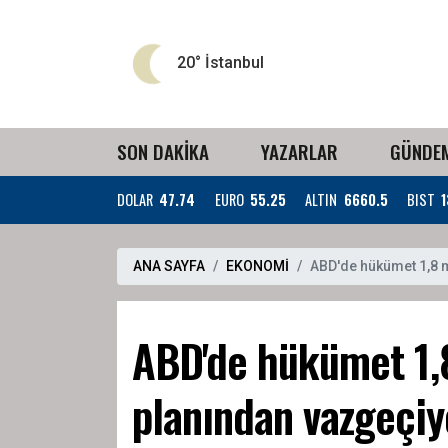
20°
İstanbul
SON DAKİKA
YAZARLAR
GÜNDE
DOLAR
47.74
EURO
55.25
ALTIN
6660.5
BIST
1
ANA SAYFA
EKONOMİ
ABD'de hükümet 1,8 m
ABD'de hükümet 1,8
planından vazgeçiy