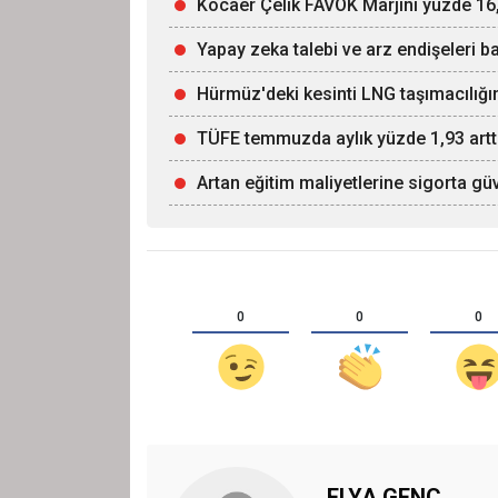
Kocaer Çelik FAVÖK Marjını yüzde 16,
Yapay zeka talebi ve arz endişeleri ba
Hürmüz'deki kesinti LNG taşımacılığın
TÜFE temmuzda aylık yüzde 1,93 artt
Artan eğitim maliyetlerine sigorta g
0
0
0
ELYA GENÇ