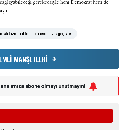
t sağlayabileceği gerekçesiyle hem Demokrat hem de
ıştı.
ışmalı tazminat fonu planından vazgeçiyor
EMLİ MANŞETLERİ
kanalımıza
abone olmayı unutmayın!