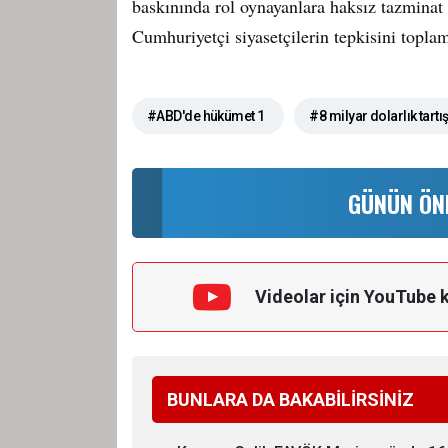
baskınında rol oynayanlara haksız tazmina
Cumhuriyetçi siyasetçilerin tepkisini toplam
#ABD'de hükümet 1
#8 milyar dolarlık tart
GÜNÜN ÖN
Videolar için YouTube 
BUNLARA DA BAKABİLİRSİNİZ