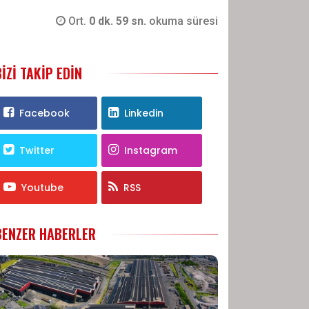
Ort.
0 dk. 59 sn.
okuma süresi
BIZI TAKIP EDIN
Facebook
Linkedin
Twitter
Instagram
Youtube
RSS
BENZER HABERLER