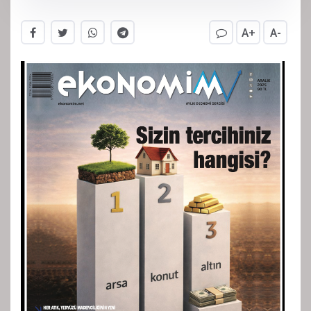
A+
A-