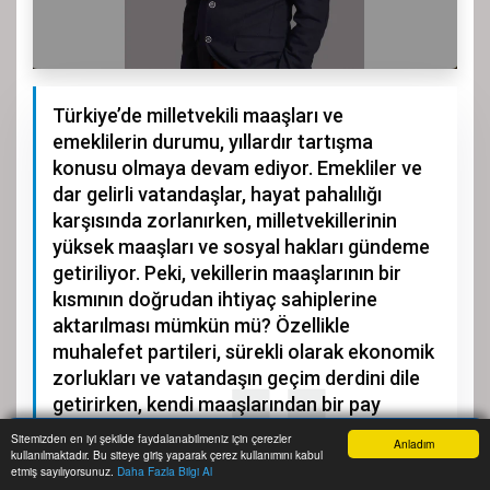
Türkiye’de milletvekili maaşları ve
emeklilerin durumu, yıllardır tartışma
konusu olmaya devam ediyor. Emekliler ve
dar gelirli vatandaşlar, hayat pahalılığı
karşısında zorlanırken, milletvekillerinin
yüksek maaşları ve sosyal hakları gündeme
getiriliyor. Peki, vekillerin maaşlarının bir
kısmının doğrudan ihtiyaç sahiplerine
aktarılması mümkün mü? Özellikle
muhalefet partileri, sürekli olarak ekonomik
zorlukları ve vatandaşın geçim derdini dile
getirirken, kendi maaşlarından bir pay
ayırarak somut bir adım atabilir mi?
Sitemizden en iyi şekilde faydalanabilmeniz için çerezler
Anladım
kullanılmaktadır. Bu siteye giriş yaparak çerez kullanımını kabul
Anasayfa
Yazarlar
Haber Ara
İhbar Hattı
Menu
etmiş sayılıyorsunuz.
Daha Fazla Bilgi Al