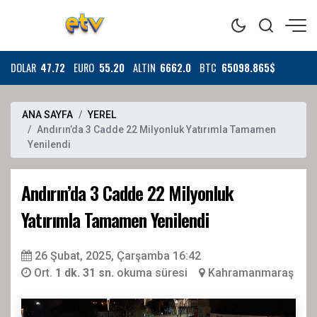
DOLAR
47.72
EURO
55.20
ALTIN
6662.0
BTC
65098.865$
ANA SAYFA
YEREL
Andırın’da 3 Cadde 22 Milyonluk Yatırımla Tamamen
Yenilendi
Andırın’da 3 Cadde 22 Milyonluk
Yatırımla Tamamen Yenilendi
26 Şubat, 2025, Çarşamba 16:42
Ort.
1 dk. 31 sn.
okuma süresi
Kahramanmaraş