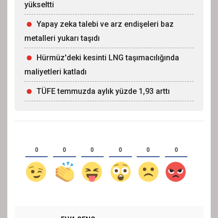
yükseltti
Yapay zeka talebi ve arz endişeleri baz
metalleri yukarı taşıdı
Hürmüz'deki kesinti LNG taşımacılığında
maliyetleri katladı
TÜFE temmuzda aylık yüzde 1,93 arttı
0
0
0
0
0
0