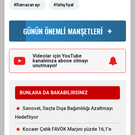
#Ramazan ayı
#fahiş fiyat
GÜNÜN ÖNEMLİ MANŞETLERİ
Videolar için YouTube
kanalımıza
abone olmayı
unutmayın!
BUNLARA DA BAKABİLİRSİNİZ
Sanovel, İlaçta Dışa Bağımlılığı Azaltmayı
Hedefliyor
Kocaer Çelik FAVÖK Marjını yüzde 16,1’e