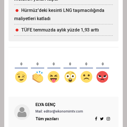
Hürmüz'deki kesinti LNG taşımacılığında
maliyetleri katladı
TÜFE temmuzda aylık yüzde 1,93 arttı
0
0
0
0
0
0
ELYA GENÇ
Mail: editor@ekonomimtv.com
Tüm yazıları