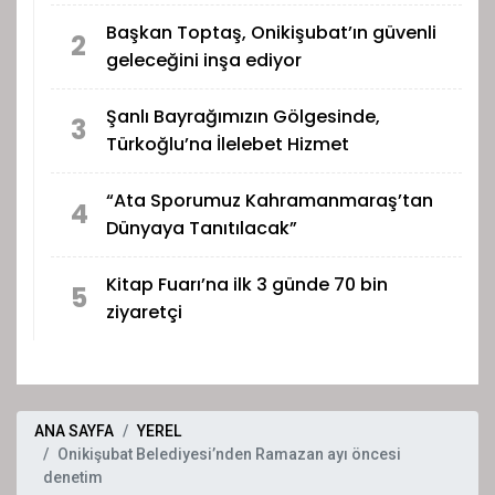
Başkan Toptaş, Onikişubat’ın güvenli
2
geleceğini inşa ediyor
Şanlı Bayrağımızın Gölgesinde,
3
Türkoğlu’na İlelebet Hizmet
“Ata Sporumuz Kahramanmaraş’tan
4
Dünyaya Tanıtılacak”
Kitap Fuarı’na ilk 3 günde 70 bin
5
ziyaretçi
ANA SAYFA
YEREL
Onikişubat Belediyesi’nden Ramazan ayı öncesi
denetim