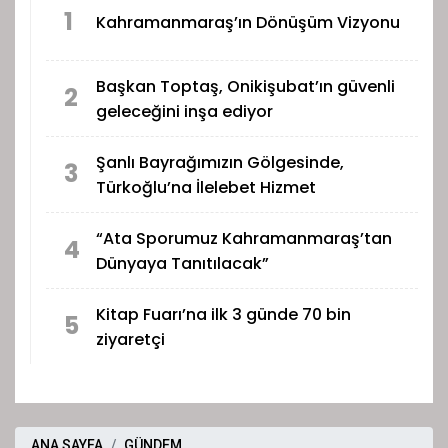
1
Kahramanmaraş’ın Dönüşüm Vizyonu
Başkan Toptaş, Onikişubat’ın güvenli
2
geleceğini inşa ediyor
Şanlı Bayrağımızın Gölgesinde,
3
Türkoğlu’na İlelebet Hizmet
“Ata Sporumuz Kahramanmaraş’tan
4
Dünyaya Tanıtılacak”
Kitap Fuarı’na ilk 3 günde 70 bin
5
ziyaretçi
ANA SAYFA
GÜNDEM