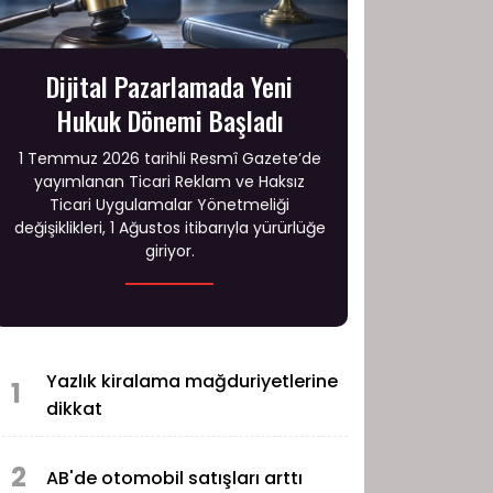
Dijital Pazarlamada Yeni
Hukuk Dönemi Başladı
1 Temmuz 2026 tarihli Resmî Gazete’de
yayımlanan Ticari Reklam ve Haksız
Ticari Uygulamalar Yönetmeliği
değişiklikleri, 1 Ağustos itibarıyla yürürlüğe
giriyor.
Yazlık kiralama mağduriyetlerine
1
dikkat
2
AB'de otomobil satışları arttı