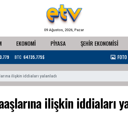
09 Ağustos, 2026, Pazar
M
EKONOMİ
PİYASA
ŞEHİR EKONOMİSİ
FOTO
3.779
BTC
64735.775$
rına ilişkin iddiaları yalanladı
şlarına ilişkin iddiaları y