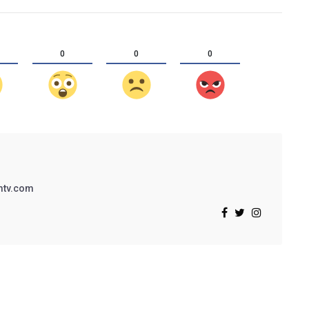
0
0
0
mtv.com