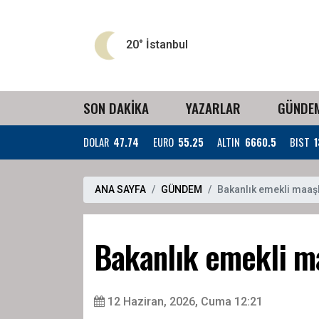
20°
İstanbul
SON DAKİKA
YAZARLAR
GÜNDE
DOLAR
47.74
EURO
55.25
ALTIN
6660.5
BIST
1
ANA SAYFA
GÜNDEM
Bakanlık emekli maaşla
Bakanlık emekli maa
12 Haziran, 2026, Cuma 12:21