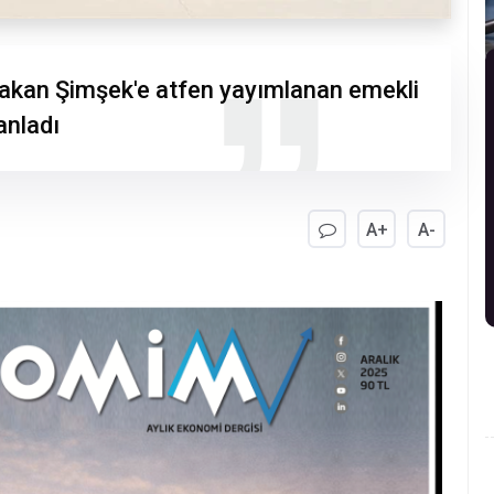
Bakan Şimşek'e atfen yayımlanan emekli
anladı
A+
A-