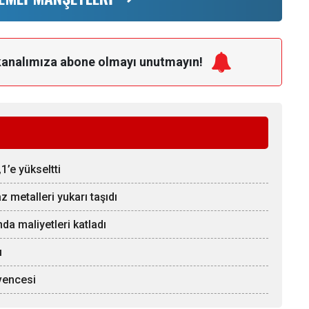
kanalımıza
abone olmayı unutmayın!
1’e yükseltti
z metalleri yukarı taşıdı
da maliyetleri katladı
ı
üvencesi