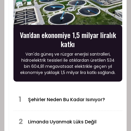
Van'dan ekonomiye 1,5 milyar liralık
katkı
Van'da güneş ve rüzgar enerjisi santralleri,
hidroelektrik tesisleri ile atıklardan üretilen 534
bin 604,81 megavatsaat elektrikle geçen yıl
ekonomiye yaklaşık 1,5 milyar lira katkı sağlandı.
1
Şehirler Neden Bu Kadar Isınıyor?
2
Limanda Uyanmak Lüks Değil