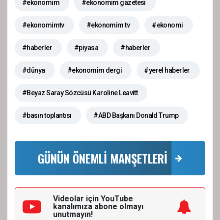
#ekonomim
#ekonomim gazetesi
#ekonomimtv
#ekonomim tv
#ekonomi
#haberler
#piyasa
#haberler
#dünya
#ekonomim dergi
#yerel haberler
#Beyaz Saray Sözcüsü Karoline Leavitt
#basın toplantısı
#ABD Başkanı Donald Trump
GÜNÜN ÖNEMLİ MANŞETLERİ
Videolar için YouTube
kanalımıza
abone olmayı
unutmayın!