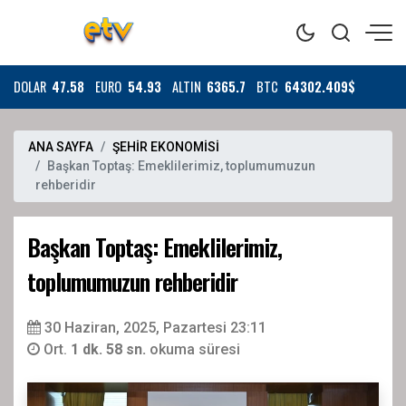
DOLAR
47.58
EURO
54.93
ALTIN
6365.7
BTC
64302.409$
ANA SAYFA
ŞEHİR EKONOMİSİ
Başkan Toptaş: Emeklilerimiz, toplumumuzun
rehberidir
Başkan Toptaş: Emeklilerimiz,
toplumumuzun rehberidir
30 Haziran, 2025, Pazartesi 23:11
Ort.
1 dk. 58 sn.
okuma süresi