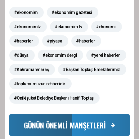
#ekonomim
#ekonomim gazetesi
#ekonomimtv
#ekonomim tv
#ekonomi
#haberler
#piyasa
#haberler
#dünya
#ekonomim dergi
#yerel haberler
#Kahramanmaraş
#Başkan Toptaş: Emeklilerimiz
#toplumumuzun rehberidir
#Onikişubat Belediye Başkanı Hanifi Toptaş
GÜNÜN ÖNEMLİ MANŞETLERİ