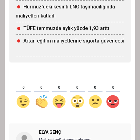
Hürmüz'deki kesinti LNG taşımacılığında
maliyetleri katladı
TÜFE temmuzda aylık yüzde 1,93 arttı
Artan eğitim maliyetlerine sigorta güvencesi
0
0
0
0
0
0
ELYA GENÇ
Mail: editor@ekonomimtv.com