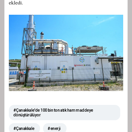
ekledi.
#Çanakkale'de 100 bin ton atık ham maddeye
dönüştürülüyor
#Çanakkale
#enerji