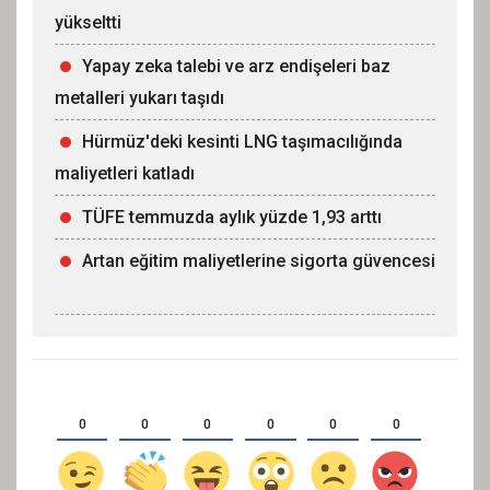
yükseltti
Yapay zeka talebi ve arz endişeleri baz
metalleri yukarı taşıdı
Hürmüz'deki kesinti LNG taşımacılığında
maliyetleri katladı
TÜFE temmuzda aylık yüzde 1,93 arttı
Artan eğitim maliyetlerine sigorta güvencesi
0
0
0
0
0
0