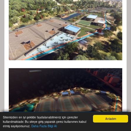
Sitemizden en iyi şekilde faydalanabilmeniz için çerezler
Anladım
kullanılmaktadır. Bu siteye giriş yaparak çerez kullanımını kabul
Anasayfa
Yazarlar
Haber Ara
İhbar Hattı
Menu
etmiş sayılıyorsunuz.
Daha Fazla Bilgi Al