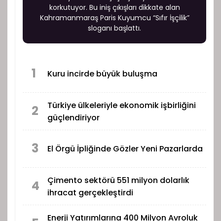
korkutuyor. Bu iniş çıkışları dikkate alan
Kahramanmaraş Paris Kuyumcu “Sıfır İşçilik”
sloganı başlattı.
1
Kuru incirde büyük buluşma
Türkiye ülkeleriyle ekonomik işbirliğini
2
güçlendiriyor
3
El Örgü İpliğinde Gözler Yeni Pazarlarda
Çimento sektörü 551 milyon dolarlık
4
ihracat gerçekleştirdi
Enerji Yatırımlarına 400 Milyon Avroluk