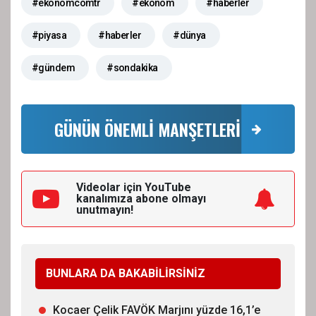
#ekonomcomtr
#ekonom
#haberler
#piyasa
#haberler
#dünya
#gündem
#sondakika
GÜNÜN ÖNEMLİ MANŞETLERİ
Videolar için YouTube
kanalımıza
abone olmayı
unutmayın!
BUNLARA DA BAKABİLİRSİNİZ
Kocaer Çelik FAVÖK Marjını yüzde 16,1’e