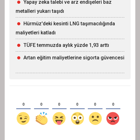
Yapay zeka talebi ve arz endişeleri baz
metalleri yukarı taşıdı
Hürmüz'deki kesinti LNG taşımacılığında
maliyetleri katladı
TÜFE temmuzda aylık yüzde 1,93 arttı
Artan eğitim maliyetlerine sigorta güvencesi
0
0
0
0
0
0