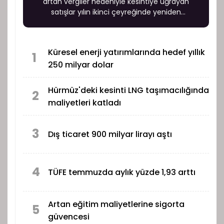
artan vergiler nedeniyle kesintiye uğrayan
satışlar yılın ikinci çeyreğinde yeniden
başlarken, üretim, satış ve pazarlama
faaliyetlerini sürdürmek üzere Amerika Birleşik
Devletleri’nde yeni bir şirket kurulmasına karar
Küresel enerji yatırımlarında hedef yıllık
verildi.
1
250 milyar dolar
Hürmüz'deki kesinti LNG taşımacılığında
2
maliyetleri katladı
3
Dış ticaret 900 milyar lirayı aştı
4
TÜFE temmuzda aylık yüzde 1,93 arttı
Artan eğitim maliyetlerine sigorta
5
güvencesi