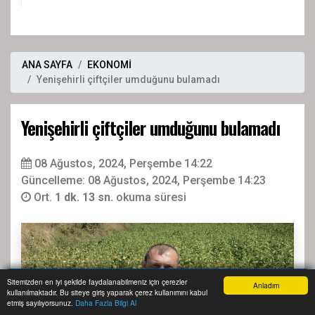
ANA SAYFA
EKONOMİ
Yenişehirli çiftçiler umduğunu bulamadı
Yenişehirli çiftçiler umduğunu bulamadı
08 Ağustos, 2024, Perşembe 14:22
Güncelleme: 08 Ağustos, 2024, Perşembe 14:23
Ort.
1 dk. 13 sn.
okuma süresi
Sitemizden en iyi şekilde faydalanabilmeniz için çerezler
Anladım
kullanılmaktadır. Bu siteye giriş yaparak çerez kullanımını kabul
Anasayfa
Yazarlar
Haber Ara
İhbar Hattı
Menu
etmiş sayılıyorsunuz.
Daha Fazla Bilgi Al