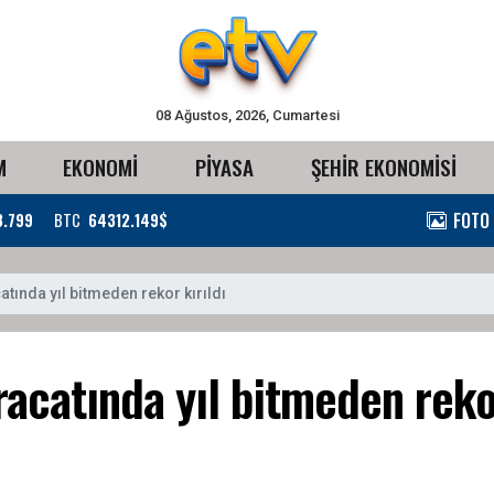
08 Ağustos, 2026, Cumartesi
M
EKONOMİ
PİYASA
ŞEHİR EKONOMİSİ
FOTO
3.799
BTC
64312.149$
catında yıl bitmeden rekor kırıldı
hracatında yıl bitmeden reko