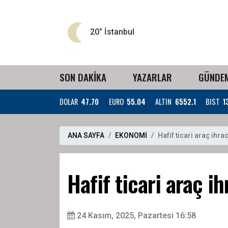
20°
İstanbul
SON DAKİKA
YAZARLAR
GÜNDE
DOLAR
47.70
EURO
55.04
ALTIN
6552.1
BIST
1
ANA SAYFA
EKONOMİ
Hafif ticari araç ihra
Hafif ticari araç i
24 Kasım, 2025, Pazartesi 16:58