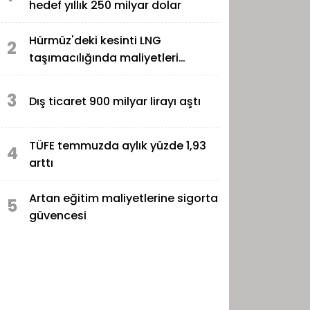
hedef yıllık 250 milyar dolar
Hürmüz'deki kesinti LNG
2
taşımacılığında maliyetleri
katladı
3
Dış ticaret 900 milyar lirayı aştı
TÜFE temmuzda aylık yüzde 1,93
4
arttı
Artan eğitim maliyetlerine sigorta
5
güvencesi