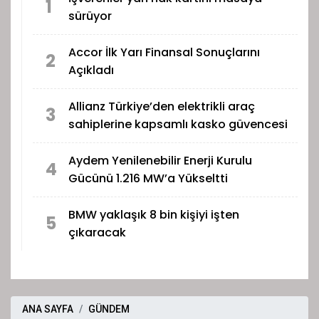
1
sürüyor
Accor İlk Yarı Finansal Sonuçlarını
2
Açıkladı
Allianz Türkiye’den elektrikli araç
3
sahiplerine kapsamlı kasko güvencesi
Aydem Yenilenebilir Enerji Kurulu
4
Gücünü 1.216 MW’a Yükseltti
BMW yaklaşık 8 bin kişiyi işten
5
çıkaracak
ANA SAYFA
GÜNDEM