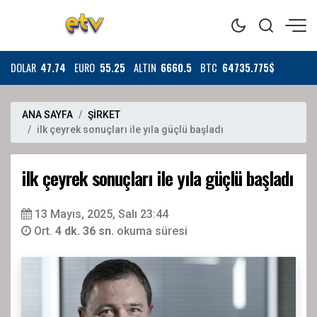
DOLAR
47.74
EURO
55.25
ALTIN
6660.5
BTC
64735.775$
ANA SAYFA
ŞİRKET
ilk çeyrek sonuçları ile yıla güçlü başladı
ilk çeyrek sonuçları ile yıla güçlü başladı
13 Mayıs, 2025, Salı 23:44
Ort.
4 dk. 36 sn.
okuma süresi