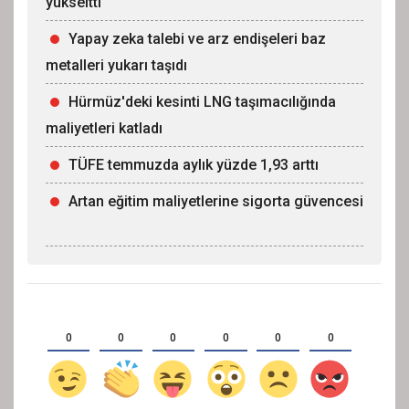
yükseltti
Yapay zeka talebi ve arz endişeleri baz
metalleri yukarı taşıdı
Hürmüz'deki kesinti LNG taşımacılığında
maliyetleri katladı
TÜFE temmuzda aylık yüzde 1,93 arttı
Artan eğitim maliyetlerine sigorta güvencesi
0
0
0
0
0
0