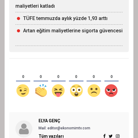
maliyetleri katladı
TÜFE temmuzda aylık yüzde 1,93 arttı
Artan eğitim maliyetlerine sigorta güvencesi
0
0
0
0
0
0
ELYA GENÇ
Mail: editor@ekonomimtv.com
Tüm yazıları