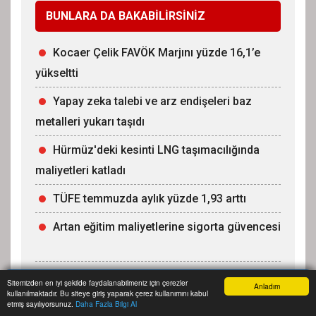
BUNLARA DA BAKABİLİRSİNİZ
Kocaer Çelik FAVÖK Marjını yüzde 16,1’e
yükseltti
Yapay zeka talebi ve arz endişeleri baz
metalleri yukarı taşıdı
Hürmüz'deki kesinti LNG taşımacılığında
maliyetleri katladı
TÜFE temmuzda aylık yüzde 1,93 arttı
Artan eğitim maliyetlerine sigorta güvencesi
Sitemizden en iyi şekilde faydalanabilmeniz için çerezler
Anladım
kullanılmaktadır. Bu siteye giriş yaparak çerez kullanımını kabul
Anasayfa
Yazarlar
Haber Ara
İhbar Hattı
Menu
etmiş sayılıyorsunuz.
Daha Fazla Bilgi Al