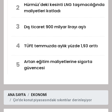
Hürmüz'deki kesinti LNG taşımacılığında
2
maliyetleri katladı
3
Dış ticaret 900 milyar lirayı aştı
4
TÜFE temmuzda aylık yüzde 1,93 arttı
Artan eğitim maliyetlerine sigorta
5
güvencesi
ANA SAYFA
EKONOMİ
Çin'de konut piyasasındaki sıkıntılar derinleşiyor