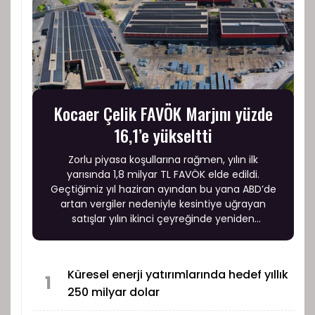
Kocaer Çelik FAVÖK Marjını yüzde
16,1’e yükseltti
Zorlu piyasa koşullarına rağmen, yılın ilk
yarısında 1,8 milyar TL FAVÖK elde edildi.
Geçtiğimiz yıl haziran ayından bu yana ABD’de
artan vergiler nedeniyle kesintiye uğrayan
satışlar yılın ikinci çeyreğinde yeniden
başlarken, üretim, satış ve pazarlama
faaliyetlerini sürdürmek üzere Amerika Birleşik
Devletleri’nde yeni bir şirket kurulmasına karar
Küresel enerji yatırımlarında hedef yıllık
verildi.
1
250 milyar dolar