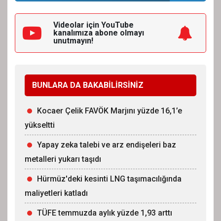
Videolar için YouTube
kanalımıza
abone olmayı
unutmayın!
BUNLARA DA BAKABİLİRSİNİZ
Kocaer Çelik FAVÖK Marjını yüzde 16,1’e
yükseltti
Yapay zeka talebi ve arz endişeleri baz
metalleri yukarı taşıdı
Hürmüz'deki kesinti LNG taşımacılığında
maliyetleri katladı
TÜFE temmuzda aylık yüzde 1,93 arttı