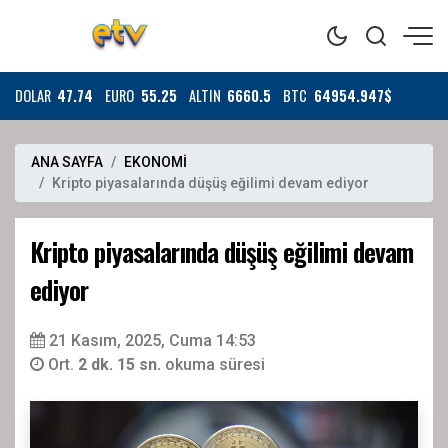
DOLAR
47.74
EURO
55.25
ALTIN
6660.5
BTC
64954.947$
ANA SAYFA
EKONOMİ
Kripto piyasalarında düşüş eğilimi devam ediyor
Kripto piyasalarında düşüş eğilimi devam
ediyor
21 Kasım, 2025, Cuma 14:53
Ort.
2 dk. 15 sn.
okuma süresi