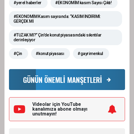
#yerel haberler
#EKONOMİM kasım Sayısı Çıktı!
#EKONOMİM Kasım sayısında: “KASIM İNDİRİMİ:
GERÇEK Mİ
#TUZAK MI?” Çin'de konut piyasasındaki sıkıntılar
derinleşiyor
#Çin
#konut piyasası
#gayrimenkul
GÜNÜN ÖNEMLİ MANŞETLERİ
Videolar için YouTube
kanalımıza
abone olmayı
unutmayın!