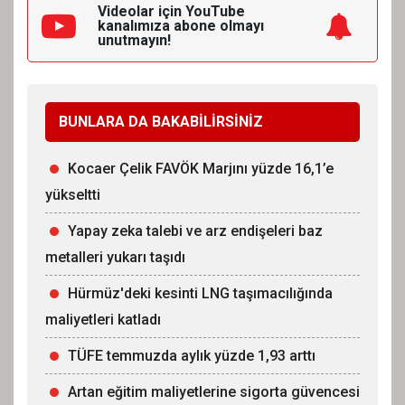
Videolar için YouTube
kanalımıza
abone olmayı
unutmayın!
BUNLARA DA BAKABİLİRSİNİZ
Kocaer Çelik FAVÖK Marjını yüzde 16,1’e
yükseltti
Yapay zeka talebi ve arz endişeleri baz
metalleri yukarı taşıdı
Hürmüz'deki kesinti LNG taşımacılığında
maliyetleri katladı
TÜFE temmuzda aylık yüzde 1,93 arttı
Artan eğitim maliyetlerine sigorta güvencesi