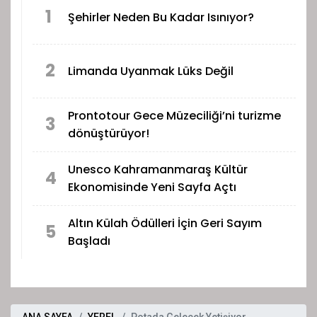
1
Şehirler Neden Bu Kadar Isınıyor?
2
Limanda Uyanmak Lüks Değil
Prontotour Gece Müzeciliği’ni turizme
3
dönüştürüyor!
Unesco Kahramanmaraş Kültür
4
Ekonomisinde Yeni Sayfa Açtı
Altın Külah Ödülleri İçin Geri Sayım
5
Başladı
ANA SAYFA
YEREL
Potada Gelecek Yetişiyor