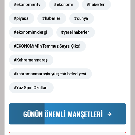
#ekonomim tv
#ekonomi
#haberler
#piyasa
#haberler
#dünya
#ekonomim dergi
#yerel haberler
#EKONOMİM’in Temmuz Sayısı Çıktı!
#Kahramanmaraş
#kahramanmaraşbüyükşehir belediyesi
#Yaz Spor Okulları
GÜNÜN ÖNEMLİ MANŞETLERİ