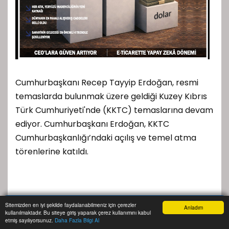
Cumhurbaşkanı Recep Tayyip Erdoğan, resmi
temaslarda bulunmak üzere geldiği Kuzey Kıbrıs
Türk Cumhuriyeti'nde (KKTC) temaslarına devam
ediyor. Cumhurbaşkanı Erdoğan, KKTC
Cumhurbaşkanlığı’ndaki açılış ve temel atma
törenlerine katıldı.
Sitemizden en iyi şekilde faydalanabilmeniz için çerezler
Cumhurbaşkanı Erdoğan, Yeni Lefkoşa Devlet
Anladım
kullanılmaktadır. Bu siteye giriş yaparak çerez kullanımını kabul
Anasayfa
Yazarlar
Haber Ara
İhbar Hattı
Menu
Hastanesi temel atma, Lefkoşa Kuzey Çevre Yolu
etmiş sayılıyorsunuz.
Daha Fazla Bilgi Al