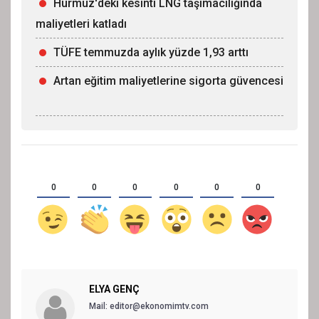
Hürmüz'deki kesinti LNG taşımacılığında
maliyetleri katladı
TÜFE temmuzda aylık yüzde 1,93 arttı
Artan eğitim maliyetlerine sigorta güvencesi
0
0
0
0
0
0
ELYA GENÇ
Mail: editor@ekonomimtv.com