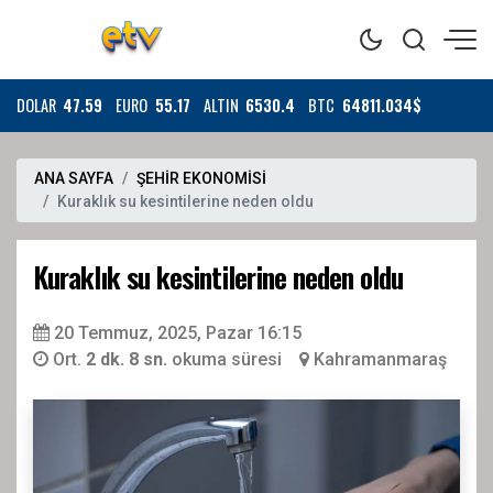
DOLAR
47.59
EURO
55.17
ALTIN
6530.4
BTC
64811.034$
ANA SAYFA
ŞEHİR EKONOMİSİ
Kuraklık su kesintilerine neden oldu
Kuraklık su kesintilerine neden oldu
20 Temmuz, 2025, Pazar 16:15
Ort.
2 dk. 8 sn.
okuma süresi
Kahramanmaraş