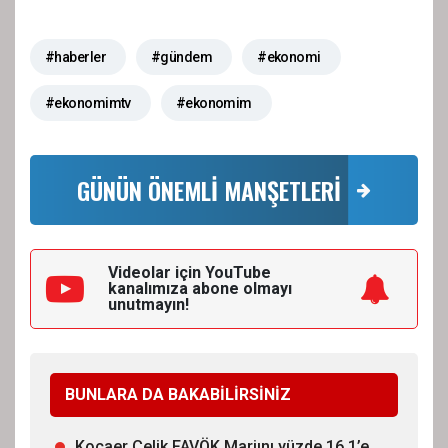
#haberler
#gündem
#ekonomi
#ekonomimtv
#ekonomim
GÜNÜN ÖNEMLİ MANŞETLERİ
Videolar için YouTube
kanalımıza
abone olmayı
unutmayın!
BUNLARA DA BAKABİLİRSİNİZ
Kocaer Çelik FAVÖK Marjını yüzde 16,1’e