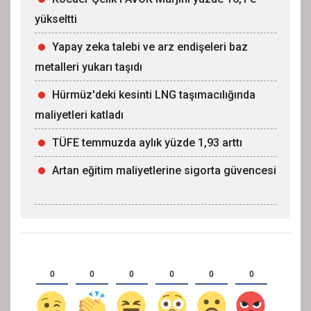
yükseltti
Yapay zeka talebi ve arz endişeleri baz
metalleri yukarı taşıdı
Hürmüz'deki kesinti LNG taşımacılığında
maliyetleri katladı
TÜFE temmuzda aylık yüzde 1,93 arttı
Artan eğitim maliyetlerine sigorta güvencesi
0
0
0
0
0
0