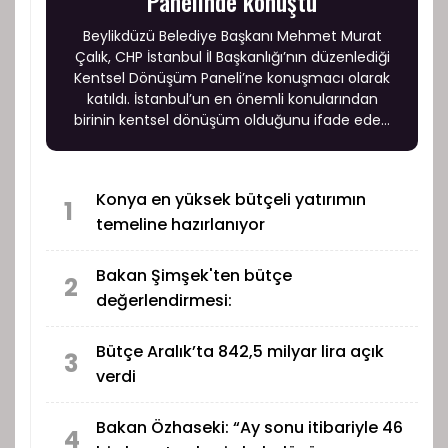
Panelinde konuştu
Beylikdüzü Belediye Başkanı Mehmet Murat
Çalık, CHP İstanbul İl Başkanlığı’nın düzenlediği
Kentsel Dönüşüm Paneli’ne konuşmacı olarak
katıldı. İstanbul’un en önemli konularından
birinin kentsel dönüşüm olduğunu ifade eden
Başkan Çalık, “Biz görüyoruz ki yönettiğimiz
kentleri dirençli hale getirmekten başka
çaremiz yok. Biz de ölümlü varlıklarız. Dünyada
Konya en yüksek bütçeli yatırımın
yaşayacağımız süre belli ama bu kentler
1
temeline hazırlanıyor
varlıklarını sürdürecekler. Dolayısıyla bizden
sonrasına da daha doğru kentler inşa etmek
zorundayız” diye konuştu.
Bakan Şimşek'ten bütçe
2
değerlendirmesi:
Bütçe Aralık’ta 842,5 milyar lira açık
3
verdi
Bakan Özhaseki: “Ay sonu itibariyle 46
4