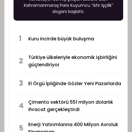
Kahramanmaraş Paris Kuyumcu “Sıfır İşçilik”
sloganı başlattı.
1
Kuru incirde büyük buluşma
Türkiye ülkeleriyle ekonomik işbirliğini
2
güçlendiriyor
3
El Örgü İpliğinde Gözler Yeni Pazarlarda
Çimento sektörü 551 milyon dolarlık
4
ihracat gerçekleştirdi
Enerji Yatırımlarına 400 Milyon Avroluk
5
Finansman