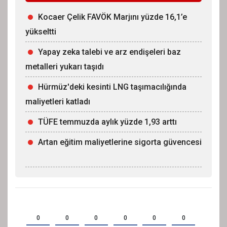
Kocaer Çelik FAVÖK Marjını yüzde 16,1’e
yükseltti
Yapay zeka talebi ve arz endişeleri baz
metalleri yukarı taşıdı
Hürmüz'deki kesinti LNG taşımacılığında
maliyetleri katladı
TÜFE temmuzda aylık yüzde 1,93 arttı
Artan eğitim maliyetlerine sigorta güvencesi
0
0
0
0
0
0