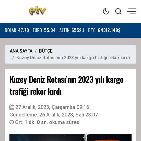
DOLAR
47.70
EURO
55.04
ALTIN
6552.1
BTC
64312.149$
ANA SAYFA
BÜTÇE
Kuzey Deniz Rotası’nın 2023 yılı kargo trafiği rekor kırdı
Kuzey Deniz Rotası’nın 2023 yılı kargo
trafiği rekor kırdı
27 Aralık, 2023, Çarşamba 09:16
Güncelleme: 26 Aralık, 2023, Salı 23:07
Ort.
1 dk. 0 sn.
okuma süresi