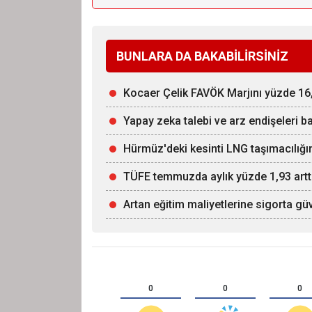
BUNLARA DA BAKABİLİRSİNİZ
Kocaer Çelik FAVÖK Marjını yüzde 16,
Yapay zeka talebi ve arz endişeleri ba
Hürmüz'deki kesinti LNG taşımacılığın
TÜFE temmuzda aylık yüzde 1,93 artt
Artan eğitim maliyetlerine sigorta g
0
0
0