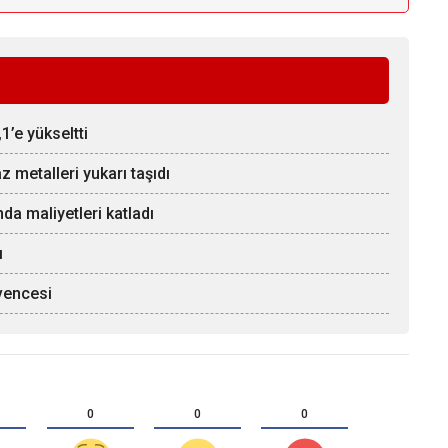
1’e yükseltti
z metalleri yukarı taşıdı
da maliyetleri katladı
ı
üvencesi
0
0
0