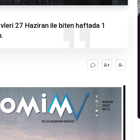
eri 27 Haziran ile biten haftada 1
ı.
A+
A-