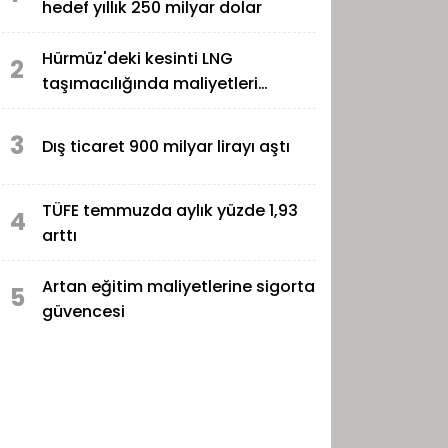
hedef yıllık 250 milyar dolar
Hürmüz'deki kesinti LNG
2
taşımacılığında maliyetleri
katladı
3
Dış ticaret 900 milyar lirayı aştı
TÜFE temmuzda aylık yüzde 1,93
4
arttı
Artan eğitim maliyetlerine sigorta
5
güvencesi