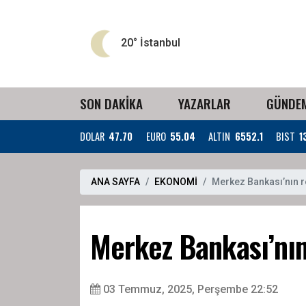
20°
İstanbul
SON DAKİKA
YAZARLAR
GÜNDE
DOLAR
47.70
EURO
55.04
ALTIN
6552.1
BIST
1
ANA SAYFA
EKONOMİ
Merkez Bankası’nın r
Merkez Bankası’nın 
03 Temmuz, 2025, Perşembe 22:52