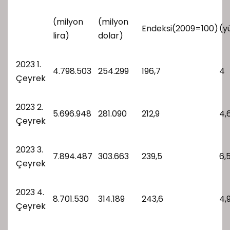
(milyon
(milyon
Endeksi(2009=100)
(y
lira)
dolar)
2023 1.
4.798.503
254.299
196,7
4
Çeyrek
2023 2.
5.696.948
281.090
212,9
4,
Çeyrek
2023 3.
7.894.487
303.663
239,5
6,
Çeyrek
2023 4.
8.701.530
314.189
243,6
4,
Çeyrek