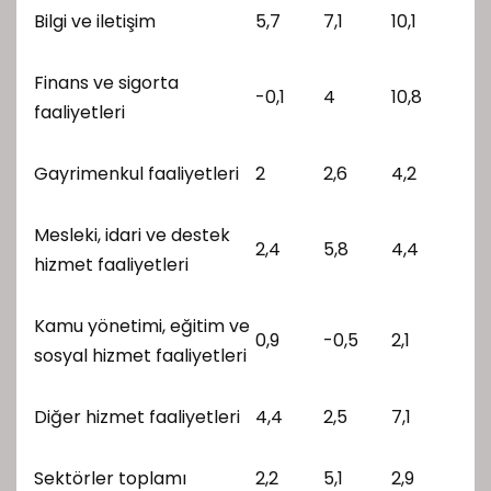
Bilgi ve iletişim
5,7
7,1
10,1
Finans ve sigorta
-0,1
4
10,8
faaliyetleri
Gayrimenkul faaliyetleri
2
2,6
4,2
Mesleki, idari ve destek
2,4
5,8
4,4
hizmet faaliyetleri
Kamu yönetimi, eğitim ve
0,9
-0,5
2,1
sosyal hizmet faaliyetleri
Diğer hizmet faaliyetleri
4,4
2,5
7,1
Sektörler toplamı
2,2
5,1
2,9