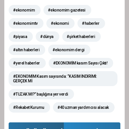
#ekonomim
#ekonomim gazetesi
#ekonomimtv
#ekonomi
#haberler
#piyasa
#dünya
#şirket haberleri
#altın haberleri
#ekonomim dergi
#yerel haberler
#EKONOMİM kasım Sayısı Çıktı!
#EKONOMİM Kasım sayısında: “KASIM İNDİRİMİ:
GERÇEK Mİ
#TUZAK MI?” başlığına yer verdi
#Rekabet Kurumu
#40 uzman yardımcısı alacak