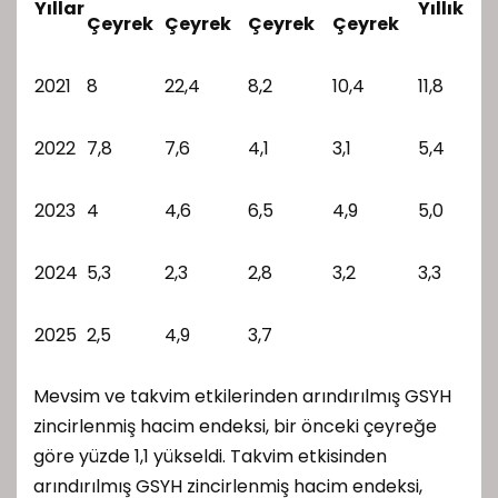
Yıllar
Yıllık
Çeyrek
Çeyrek
Çeyrek
Çeyrek
2021
8
22,4
8,2
10,4
11,8
2022
7,8
7,6
4,1
3,1
5,4
2023
4
4,6
6,5
4,9
5,0
2024
5,3
2,3
2,8
3,2
3,3
2025
2,5
4,9
3,7
Mevsim ve takvim etkilerinden arındırılmış GSYH
zincirlenmiş hacim endeksi, bir önceki çeyreğe
göre yüzde 1,1 yükseldi. Takvim etkisinden
arındırılmış GSYH zincirlenmiş hacim endeksi,