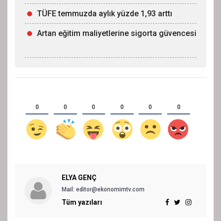
TÜFE temmuzda aylık yüzde 1,93 arttı
Artan eğitim maliyetlerine sigorta güvencesi
0
0
0
0
0
0
ELYA GENÇ
Mail: editor@ekonomimtv.com
Tüm yazıları