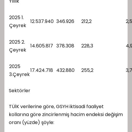
Yıllık
2025 1.
12.537.940
346.926
212,2
2,
Çeyrek
2025 2.
14.605.817
378.308
228,3
4,
Çeyrek
2025
17.424.718
432.880
255,2
3,
3.Çeyrek
Sektörler
TÜİK verilerine göre, GSYH iktisadi faaliyet
kollarına göre zincirlenmiş hacim endeksi değişim
oranı (yüzde) şöyle: