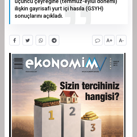
üçüncü çeyreğine (temmuz-eylül dönemi)
ilişkin gayrisafi yurt içi hasıla (GSYH)
sonuçlarını açıkladı.
A+
A-