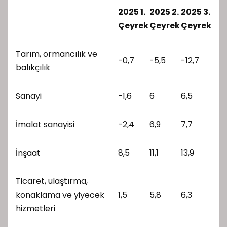
2025 1.
2025 2.
2025 3.
Çeyrek
Çeyrek
Çeyrek
Tarım, ormancılık ve
-0,7
-5,5
-12,7
balıkçılık
Sanayi
-1,6
6
6,5
İmalat sanayisi
-2,4
6,9
7,7
İnşaat
8,5
11,1
13,9
Ticaret, ulaştırma,
konaklama ve yiyecek
1,5
5,8
6,3
hizmetleri