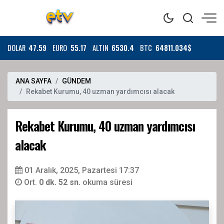
DOLAR
47.59
EURO
55.17
ALTIN
6530.4
BTC
64811.034$
ANA SAYFA
GÜNDEM
Rekabet Kurumu, 40 uzman yardımcısı alacak
Rekabet Kurumu, 40 uzman yardımcısı
alacak
01 Aralık, 2025, Pazartesi 17:37
Ort.
0 dk. 52 sn.
okuma süresi