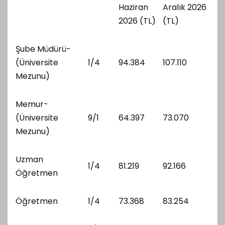
Haziran
Aralık 2026
2026 (TL)
(TL)
Şube Müdürü-
(Üniversite
1/4
94.384
107.110
Mezunu)
Memur-
(Üniversite
9/1
64.397
73.070
Mezunu)
Uzman
1/4
81.219
92.166
Öğretmen
Öğretmen
1/4
73.368
83.254