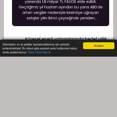
yarısında 1,8 milyar TL FAVÖK elde edildi.
Geçtiğimiz yıl haziran ayından bu yana ABD’de
artan vergiler nedeniyle kesintiye uğrayan
satışlar yılın ikinci çeyreğinde yeniden
başlarken, üretim, satış ve pazarlama
faaliyetlerini sürdürmek üzere Amerika Birleşik
Devletleri’nde yeni bir şirket kurulmasına karar
Küresel enerji yatırımlarında hedef yıllık
verildi.
1
Sitemizden en iyi şekilde faydalanabilmeniz için çerezler
250 milyar dolar
Anladım
kullanılmaktadır. Bu siteye giriş yaparak çerez kullanımını kabul
Anasayfa
Yazarlar
Haber Ara
İhbar Hattı
Menu
etmiş sayılıyorsunuz.
Daha Fazla Bilgi Al
Hürmüz'deki kesinti LNG taşımacılığında
2
maliyetleri katladı
3
Dış ticaret 900 milyar lirayı aştı
4
TÜFE temmuzda aylık yüzde 1,93 arttı