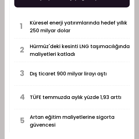
başlarken, üretim, satış ve pazarlama
faaliyetlerini sürdürmek üzere Amerika Birleşik
Devletleri’nde yeni bir şirket kurulmasına karar
Küresel enerji yatırımlarında hedef yıllık
verildi.
1
250 milyar dolar
Hürmüz'deki kesinti LNG taşımacılığında
2
maliyetleri katladı
3
Dış ticaret 900 milyar lirayı aştı
4
TÜFE temmuzda aylık yüzde 1,93 arttı
Artan eğitim maliyetlerine sigorta
5
güvencesi