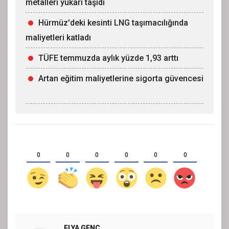
metalleri yukarı taşıdı
Hürmüz'deki kesinti LNG taşımacılığında
maliyetleri katladı
TÜFE temmuzda aylık yüzde 1,93 arttı
Artan eğitim maliyetlerine sigorta güvencesi
0
0
0
0
0
0
ELYA GENÇ