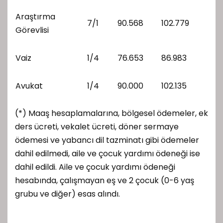
Araştırma
7/1
90.568
102.779
Görevlisi
Vaiz
1/4
76.653
86.983
Avukat
1/4
90.000
102.135
(*) Maaş hesaplamalarına, bölgesel ödemeler, ek
ders ücreti, vekalet ücreti, döner sermaye
ödemesi ve yabancı dil tazminatı gibi ödemeler
dahil edilmedi, aile ve çocuk yardımı ödeneği ise
dahil edildi. Aile ve çocuk yardımı ödeneği
hesabında, çalışmayan eş ve 2 çocuk (0-6 yaş
grubu ve diğer) esas alındı.