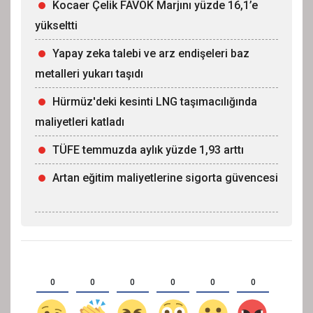
Kocaer Çelik FAVÖK Marjını yüzde 16,1’e
yükseltti
Yapay zeka talebi ve arz endişeleri baz
metalleri yukarı taşıdı
Hürmüz'deki kesinti LNG taşımacılığında
maliyetleri katladı
TÜFE temmuzda aylık yüzde 1,93 arttı
Artan eğitim maliyetlerine sigorta güvencesi
0
0
0
0
0
0