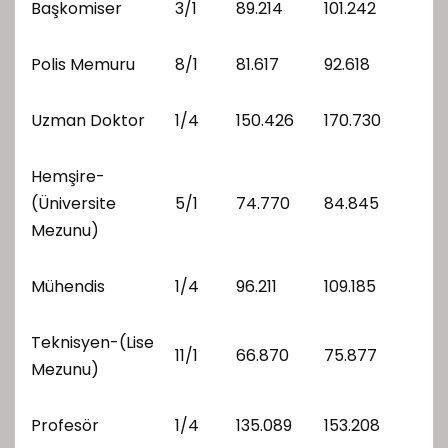
Başkomiser
3/1
89.214
101.242
Polis Memuru
8/1
81.617
92.618
Uzman Doktor
1/4
150.426
170.730
Hemşire-
(Üniversite
5/1
74.770
84.845
Mezunu)
Mühendis
1/4
96.211
109.185
Teknisyen-(Lise
11/1
66.870
75.877
Mezunu)
Profesör
1/4
135.089
153.208