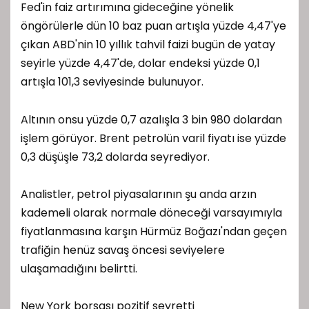
Fed'in faiz artırımına gideceğine yönelik
öngörülerle dün 10 baz puan artışla yüzde 4,47'ye
çıkan ABD'nin 10 yıllık tahvil faizi bugün de yatay
seyirle yüzde 4,47'de, dolar endeksi yüzde 0,1
artışla 101,3 seviyesinde bulunuyor.
Altının onsu yüzde 0,7 azalışla 3 bin 980 dolardan
işlem görüyor. Brent petrolün varil fiyatı ise yüzde
0,3 düşüşle 73,2 dolarda seyrediyor.
Analistler, petrol piyasalarının şu anda arzın
kademeli olarak normale döneceği varsayımıyla
fiyatlanmasına karşın Hürmüz Boğazı'ndan geçen
trafiğin henüz savaş öncesi seviyelere
ulaşamadığını belirtti.
New York borsası pozitif seyretti