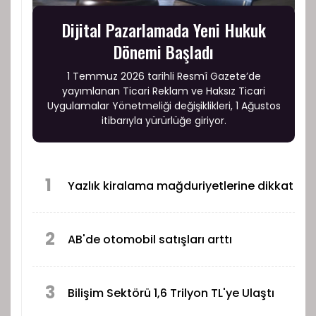
Dijital Pazarlamada Yeni Hukuk
Dönemi Başladı
1 Temmuz 2026 tarihli Resmî Gazete’de
yayımlanan Ticari Reklam ve Haksız Ticari
Uygulamalar Yönetmeliği değişiklikleri, 1 Ağustos
itibarıyla yürürlüğe giriyor.
1
Yazlık kiralama mağduriyetlerine dikkat
2
AB'de otomobil satışları arttı
3
Bilişim Sektörü 1,6 Trilyon TL'ye Ulaştı