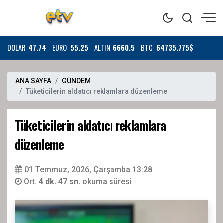
DOLAR
47.74
EURO
55.25
ALTIN
6660.5
BTC
64735.775$
ANA SAYFA
GÜNDEM
Tüketicilerin aldatıcı reklamlara düzenleme
Tüketicilerin aldatıcı reklamlara
düzenleme
01 Temmuz, 2026, Çarşamba 13:28
Ort.
4 dk. 47 sn.
okuma süresi