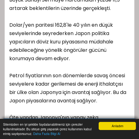
artarak beklentilerin üzerinde gerçekleşti.
Dolar/yen paritesi 162,8'le 40 yılın en düşük
seviyelerinde seyrederken Japon politika
yapıcıların döviz kuru piyasasına müdahale
edebileceğine yönelik öngörüler gücünü
korumaya devam ediyor.
Petrol fiyatlarının son dönemlerde savaş öncesi
seviyelere kadar gerilemesi de enerji ithalatçısı
bir ülke olan Japonya için avantaj sağlıyor. Bu da
Japon piyasalarına avantaj sağlıyor.
Öte yandan Japonya'nın yapay zeka
Sitemizden en iyi şekilde faydalanabilmeniz için çerezler
yatırımlarıyla ilgili taşımış olduğu potansiyel ve
Anladım
kullanılmaktadır. Bu siteye giriş yaparak çerez kullanımını kabul
Anasayfa
Yazarlar
Haber Ara
İhbar Hattı
Menu
Japonya Merkez Bankası'nın (BoJ) hem
etmiş sayılıyorsunuz.
Daha Fazla Bilgi Al