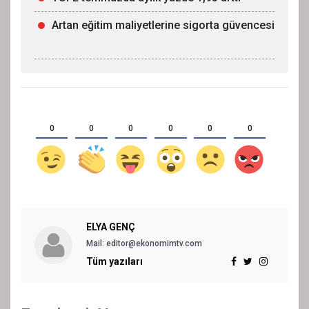
Artan eğitim maliyetlerine sigorta güvencesi
0
0
0
0
0
0
ELYA GENÇ
Mail: editor@ekonomimtv.com
Tüm yazıları