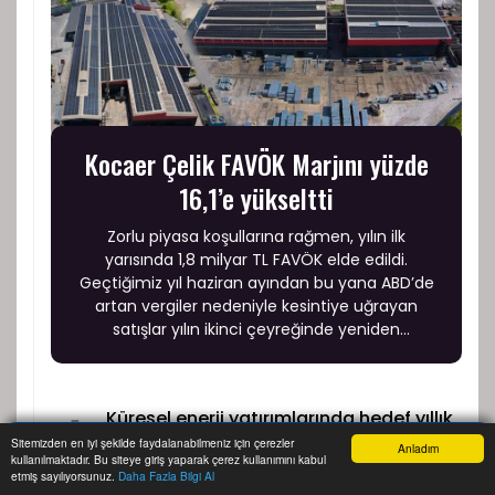
Kocaer Çelik FAVÖK Marjını yüzde
16,1’e yükseltti
Zorlu piyasa koşullarına rağmen, yılın ilk
yarısında 1,8 milyar TL FAVÖK elde edildi.
Geçtiğimiz yıl haziran ayından bu yana ABD’de
artan vergiler nedeniyle kesintiye uğrayan
satışlar yılın ikinci çeyreğinde yeniden
başlarken, üretim, satış ve pazarlama
faaliyetlerini sürdürmek üzere Amerika Birleşik
Devletleri’nde yeni bir şirket kurulmasına karar
Küresel enerji yatırımlarında hedef yıllık
verildi.
1
250 milyar dolar
Sitemizden en iyi şekilde faydalanabilmeniz için çerezler
Anladım
kullanılmaktadır. Bu siteye giriş yaparak çerez kullanımını kabul
Anasayfa
Yazarlar
Haber Ara
İhbar Hattı
Menu
etmiş sayılıyorsunuz.
Daha Fazla Bilgi Al