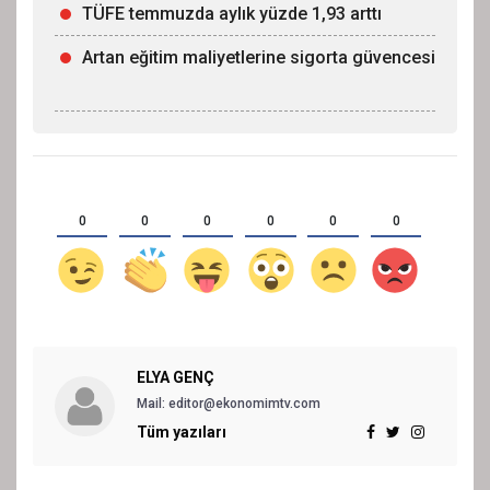
TÜFE temmuzda aylık yüzde 1,93 arttı
Artan eğitim maliyetlerine sigorta güvencesi
0
0
0
0
0
0
ELYA GENÇ
Mail: editor@ekonomimtv.com
Tüm yazıları