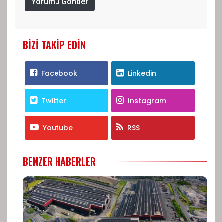
Yorumu Gönder
BIZI TAKIP EDIN
Facebook
Linkedin
Twitter
Instagram
Youtube
RSS
BENZER HABERLER