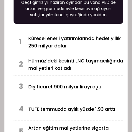
Geçtiğimiz yıl haziran ayından bu yana ABD’de
artan vergiler nedeniyle kesintiye uğrayan
satışlar yılın ikinci çeyreğinde yeniden
başlarken, üretim, satış ve pazarlama
faaliyetlerini sürdürmek üzere Amerika Birleşik
Devletleri’nde yeni bir şirket kurulmasına karar
Küresel enerji yatırımlarında hedef yıllık
verildi.
1
250 milyar dolar
Hürmüz'deki kesinti LNG taşımacılığında
2
maliyetleri katladı
3
Dış ticaret 900 milyar lirayı aştı
4
TÜFE temmuzda aylık yüzde 1,93 arttı
Artan eğitim maliyetlerine sigorta
5