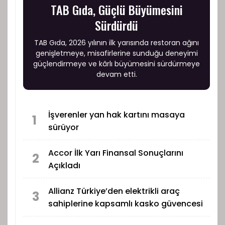
TAB Gıda, Güçlü Büyümesini
Sürdürdü
TAB Gıda, 2026 yılının ilk yarısında restoran ağını
genişletmeye, misafirlerine sunduğu deneyimi
güçlendirmeye ve kârlı büyümesini sürdürmeye
devam etti.
İşverenler yan hak kartını masaya
1
sürüyor
Accor İlk Yarı Finansal Sonuçlarını
2
Açıkladı
Allianz Türkiye’den elektrikli araç
3
sahiplerine kapsamlı kasko güvencesi