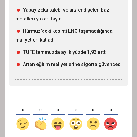
Yapay zeka talebi ve arz endişeleri baz
metalleri yukarı taşıdı
Hürmüz'deki kesinti LNG taşımacılığında
maliyetleri katladı
TÜFE temmuzda aylık yüzde 1,93 arttı
Artan eğitim maliyetlerine sigorta güvencesi
0
0
0
0
0
0