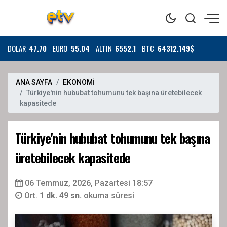
DOLAR
47.70
EURO
55.04
ALTIN
6552.1
BTC
64312.149$
ANA SAYFA
EKONOMİ
Türkiye'nin hububat tohumunu tek başına üretebilecek
kapasitede
Türkiye'nin hububat tohumunu tek başına
üretebilecek kapasitede
06 Temmuz, 2026, Pazartesi 18:57
Ort.
1 dk. 49 sn.
okuma süresi