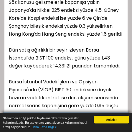
Söz konusu gelişmelerle kapanışa yakın
Japonya'da Nikkei 225 endeksi yüzde 4,5, Güney
Kore'de Kospi endeksi ise yüzde 6 ve Çin'de
Şanghay bileşik endeksi yüzde 0,3 yükselirken,
Hong Kong'da Hang Seng endeksi yüzde 1,6 gerildi.
Dün satış ağırlıklı bir seyir izleyen Borsa
İstanbul'da BIST 100 endeksi, günü yüzde 1,43
değer kaybederek 14.331,21 puandan tamamladı.
Borsa İstanbul Vadeli İşlem ve Opsiyon
Piyasası'nda (VİOP) BIST 30 endeksine dayalı
haziran vadeli kontrat ise dün akşam seansında
normal seans kapanışına göre yüzde 0,95 düştü.
Sitemizden en iyi şekilde faydalanabilmeniz için çerezler
Anladım
Dolar/TL dünü 46,4950'den tamamlarken, bugün
kullanılmaktadır. Bu siteye giriş yaparak çerez kullanımını kabul
Anasayfa
Yazarlar
Haber Ara
İhbar Hattı
Menu
etmiş sayılıyorsunuz.
Daha Fazla Bilgi Al
bankalararası piyasanın açılışında önceki