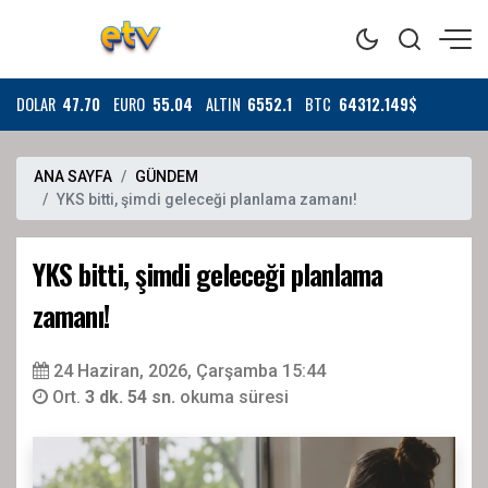
DOLAR
47.70
EURO
55.04
ALTIN
6552.1
BTC
64312.149$
ANA SAYFA
GÜNDEM
YKS bitti, şimdi geleceği planlama zamanı!
YKS bitti, şimdi geleceği planlama
zamanı!
24 Haziran, 2026, Çarşamba 15:44
Ort.
3 dk. 54 sn.
okuma süresi