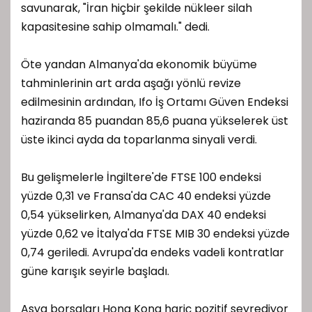
savunarak, "İran hiçbir şekilde nükleer silah
kapasitesine sahip olmamalı." dedi.
Öte yandan Almanya'da ekonomik büyüme
tahminlerinin art arda aşağı yönlü revize
edilmesinin ardından, Ifo İş Ortamı Güven Endeksi
haziranda 85 puandan 85,6 puana yükselerek üst
üste ikinci ayda da toparlanma sinyali verdi.
Bu gelişmelerle İngiltere'de FTSE 100 endeksi
yüzde 0,31 ve Fransa'da CAC 40 endeksi yüzde
0,54 yükselirken, Almanya'da DAX 40 endeksi
yüzde 0,62 ve İtalya'da FTSE MIB 30 endeksi yüzde
0,74 geriledi. Avrupa'da endeks vadeli kontratlar
güne karışık seyirle başladı.
Asya borsaları Hong Kong hariç pozitif seyrediyor