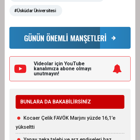
#Üsküdar Üniversitesi
GÜNÜN ÖNEMLİ MANŞETLERİ
Videolar için YouTube
kanalımıza
abone olmayı
unutmayın!
BUNLARA DA BAKABİLİRSİNİZ
Kocaer Çelik FAVÖK Marjını yüzde 16,1’e
yükseltti
Yapay zeka talebi ve arz endişeleri baz