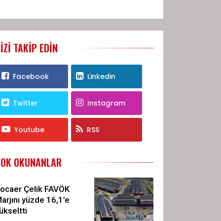
IZI TAKIP EDIN
Facebook
Linkedin
Twitter
Instagram
Youtube
RSS
ÇOK OKUNANLAR
ocaer Çelik FAVÖK
arjını yüzde 16,1’e
ükseltti