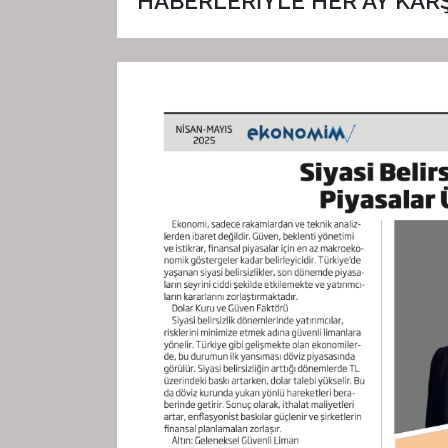
HABERLERİYLE HER AY KARŞI