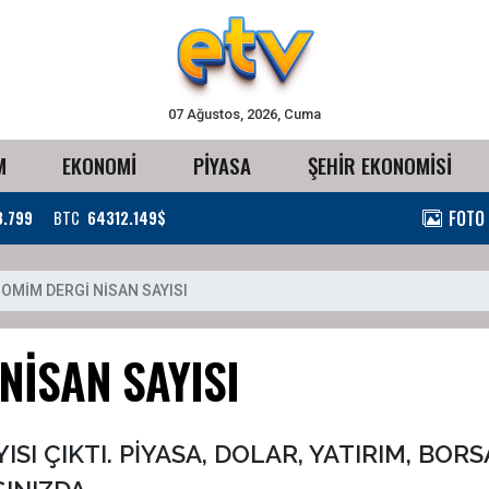
07 Ağustos, 2026, Cuma
M
EKONOMİ
PİYASA
ŞEHİR EKONOMİSİ
FOTO
3.799
BTC
64312.149$
OMİM DERGİ NİSAN SAYISI
NİSAN SAYISI
I ÇIKTI. PİYASA, DOLAR, YATIRIM, BORSA