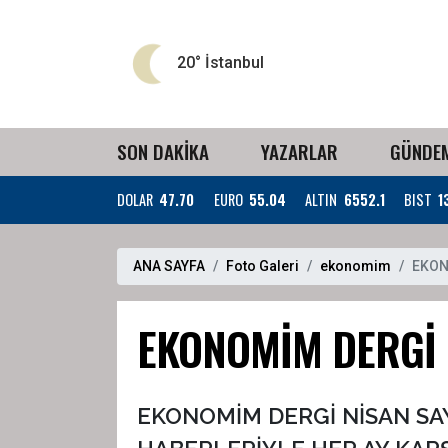
20°
İstanbul
SON DAKİKA
YAZARLAR
GÜNDE
DOLAR
47.70
EURO
55.04
ALTIN
6552.1
BIST
1
ANA SAYFA
Foto Galeri
ekonomim
EKON
EKONOMİM DERGİ 
EKONOMİM DERGİ NİSAN SAYIS