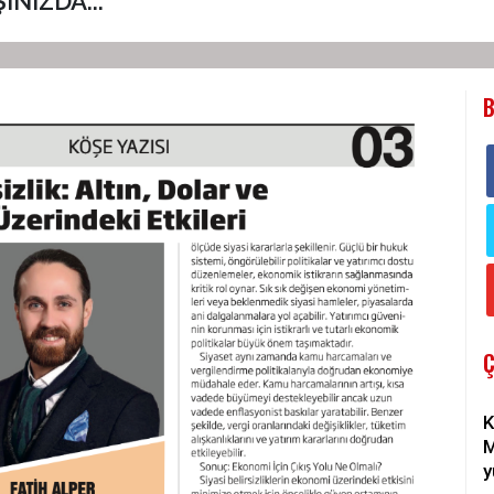
NIZDA...
B
K
M
y