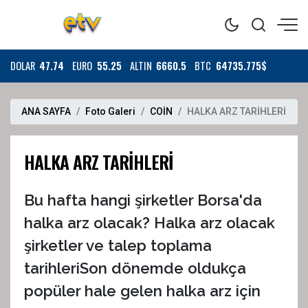
DOLAR
47.74
EURO
55.25
ALTIN
6660.5
BTC
64735.775$
ANA SAYFA
Foto Galeri
COİN
HALKA ARZ TARİHLERİ
HALKA ARZ TARİHLERİ
Bu hafta hangi şirketler Borsa'da
halka arz olacak? Halka arz olacak
şirketler ve talep toplama
tarihleriSon dönemde oldukça
popüler hale gelen halka arz için